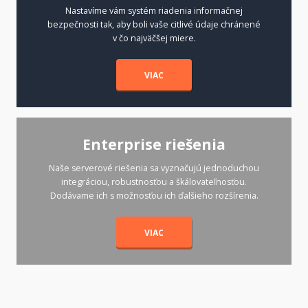
Nastavíme vám systém riadenia informačnej
bezpečnosti tak, aby boli vaše citlivé údaje chránené
v čo najväčšej miere.
VIAC
Enterprise riešenia
Naše serverové riešenia sa vyznačujú jednoduchou
integráciou, robustnosťou a škálovateľnosťou.
Dodávame ich s možnosťou ich ďalšieho rozšírenia.
VIAC