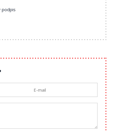
ý podpis
?
y)