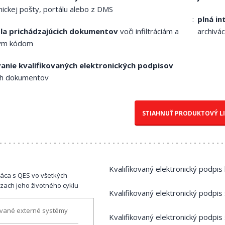
nickej pošty, portálu alebo z DMS
plná in
la prichádzajúcich dokumentov
voči infiltráciám a
archivá
vým kódom
anie kvalifikovaných elektronických podpisov
ých dokumentov
STIAHNUŤ PRODUKTOVÝ L
Kvalifikovaný elektronický podpis
ráca s QES vo všetkých
zach jeho životného cyklu
Kvalifikovaný elektronický podpis
ívané externé systémy
Kvalifikovaný elektronický podpis