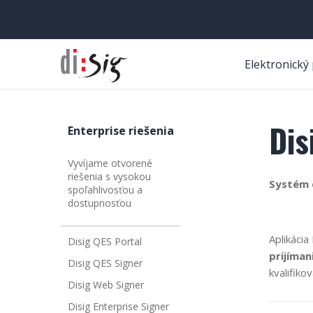
Elektronický
Dis
Enterprise riešenia
Vyvíjame otvorené
riešenia s vysokou
Systém 
spoľahlivosťou a
dostupnosťou
Aplikáci
Disig QES Portal
prijíman
Disig QES Signer
kvalifik
Disig Web Signer
Disig Enterprise Signer