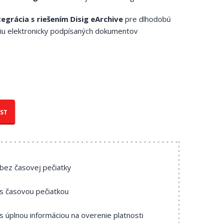
tegrácia s riešením Disig eArchive
pre dlhodobú
ciu elektronicky podpísaných dokumentov
IST
 bez časovej pečiatky
 s časovou pečiatkou
 s úplnou informáciou na overenie platnosti