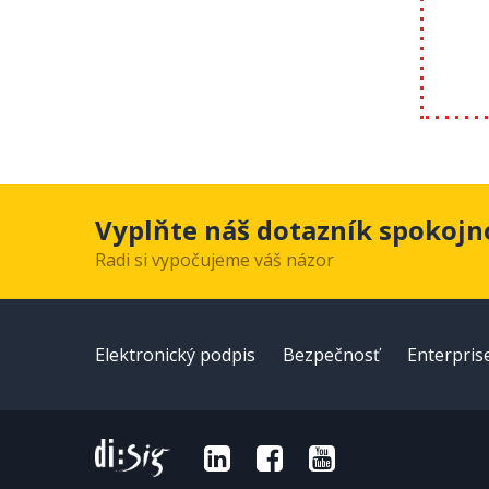
Vyplňte náš dotazník spokojn
Radi si vypočujeme váš názor
Elektronický podpis
Bezpečnosť
Enterpris