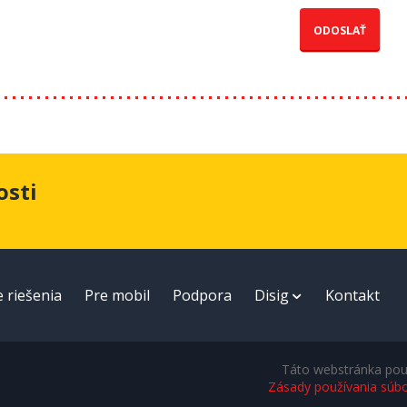
osti
e riešenia
Pre mobil
Podpora
Disig
Kontakt
Táto webstránka použ
Zásady používania súb