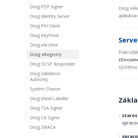
Disig PDF Signer
Disig eR
aplikáci
Disig Identity Server
Disig PKI Client
Disig KeyPoint
Serve
Disig eArchive
Pokročil
Disig eRegistry
(Docume
Disig OCSP Responder
systému a
Disig Validation
Authority
Systém Charon
Zákla
Disig eMail Labeller
Disig TSA Signer
staros
Disig CA Signer
spracov
Disig SWACA
spraco