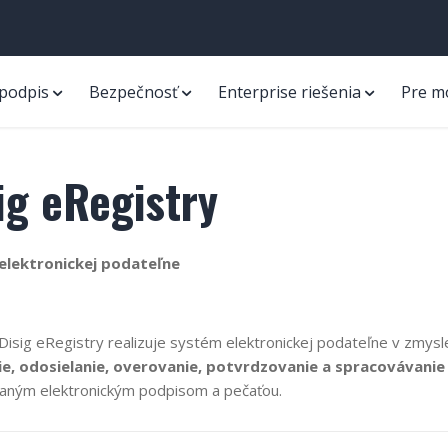
 podpis
Bezpečnosť
Enterprise riešenia
Pre m
ig eRegistry
elektronickej podateľne
a Disig eRegistry realizuje systém elektronickej podateľne v zmy
ie, odosielanie, overovanie, potvrdzovanie a spracovávanie
ovaným elektronickým podpisom a pečaťou.