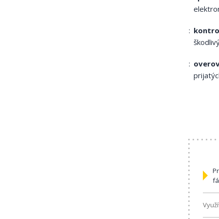
elektro
kontro
škodli
overov
prijat
P
fá
Využ