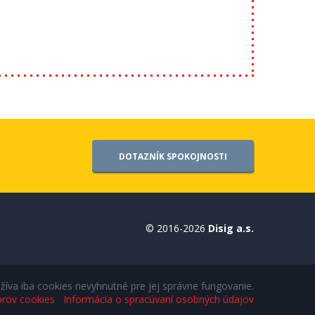
DOTAZNÍK SPOKOJNOSTI
© 2016-2026
Disig a.s.
íva iba cookies nevyhnutné pre jej správne fungovanie.
orov cookies
Informácia o spracúvaní osobných údajov