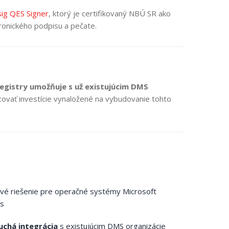
sig QES Signer
, ktorý je certifikovaný NBÚ SR ako
tronického podpisu a pečate.
Registry umožňuje s už existujúcim DMS
ovať investície vynaložené na vybudovanie tohto
vé riešenie pre operačné systémy Microsoft
s
uchá integrácia
s existujúcim DMS organizácie