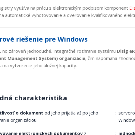
egistry využíva na prácu s elektronickým podpisom komponent
Di
a na automatické vyhotovovanie a overovanie kvalifikovaného elek
rové riešenie pre Windows
é, no zároveň jednoduché, integračné rozhranie systému
Disig e
nt Management System) organizácie
, čím napomáha zhodnoc
 na vytvorenie jeho úložnej kapacity.
dná charakteristika
tlivosť o dokument
od jeho prijatia až po jeho
servero
anie organizáciou
Window
vávanie elektronických dokumentov
z
jednod