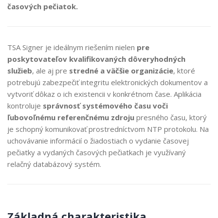
časových pečiatok.
TSA Signer je ideálnym riešením nielen
pre
poskytovateľov kvalifikovaných dôveryhodných
služieb
, ale aj pre
stredné a väčšie organizácie
, ktoré
potrebujú zabezpečiť integritu elektronických dokumentov a
vytvoriť dôkaz o ich existencii v konkrétnom čase. Aplikácia
kontroluje
správnosť systémového času voči
ľubovoľnému referenčnému zdroju
presného času, ktorý
je schopný komunikovať prostredníctvom NTP protokolu. Na
uchovávanie informácií o žiadostiach o vydanie časovej
pečiatky a vydaných časových pečiatkach je využívaný
relačný databázový systém.
Základná charakteristika